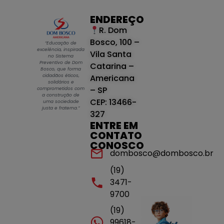
ENDEREÇO
R. Dom
Bosco, 100 –
“Educação de
excelência, inspirada
Vila Santa
no Sistema
Preventivo de Dom
Catarina –
Bosco, que forma
cidadãos éticos,
Americana
solidários e
– SP
comprometidos com
a construção de
CEP: 13466-
uma sociedade
justa e fraterna.”
327
ENTRE EM
CONTATO
CONOSCO
dombosco@dombosco.br
(19)
3471-
9700
(19)
99618-