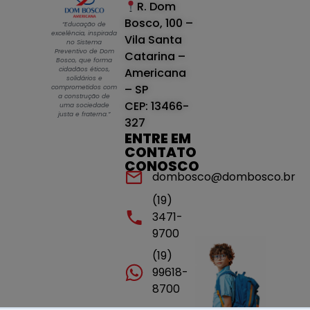
R. Dom
Bosco, 100 –
“Educação de
excelência, inspirada
Vila Santa
no Sistema
Preventivo de Dom
Catarina –
Bosco, que forma
cidadãos éticos,
Americana
solidários e
– SP
comprometidos com
a construção de
CEP: 13466-
uma sociedade
justa e fraterna.”
327
ENTRE EM
CONTATO
CONOSCO
dombosco@dombosco.br
(19)
3471-
9700
(19)
99618-
8700