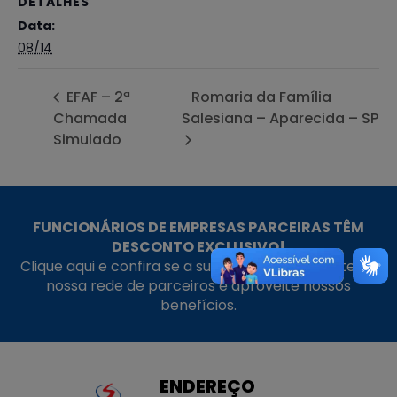
DETALHES
Data:
08/14
EFAF – 2ª
Romaria da Família
Chamada
Salesiana – Aparecida – SP
Simulado
FUNCIONÁRIOS DE EMPRESAS PARCEIRAS TÊM
DESCONTO EXCLUSIVO!
Clique aqui e confira se a sua empresa faz parte da
nossa rede de parceiros e aproveite nossos
benefícios.
ENDEREÇO