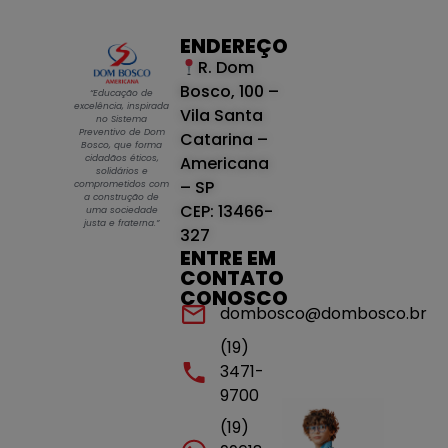
ENDEREÇO
R. Dom
Bosco, 100 –
“Educação de
excelência, inspirada
Vila Santa
no Sistema
Preventivo de Dom
Catarina –
Bosco, que forma
cidadãos éticos,
Americana
solidários e
– SP
comprometidos com
a construção de
CEP: 13466-
uma sociedade
justa e fraterna.”
327
ENTRE EM
CONTATO
CONOSCO
dombosco@dombosco.br
(19)
3471-
9700
(19)