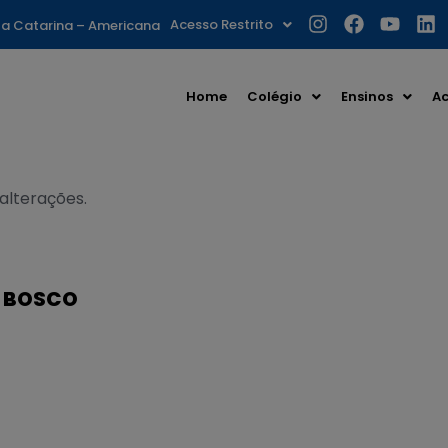
Acesso Restrito
nta Catarina – Americana
Home
Colégio
Ensinos
Ac
 alterações.
O BOSCO
S