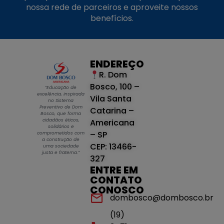
nossa rede de parceiros e aproveite nossos
benefícios.
ENDEREÇO
R. Dom
Bosco, 100 –
“Educação de
excelência, inspirada
Vila Santa
no Sistema
Preventivo de Dom
Catarina –
Bosco, que forma
cidadãos éticos,
Americana
solidários e
– SP
comprometidos com
a construção de
CEP: 13466-
uma sociedade
justa e fraterna.”
327
ENTRE EM
CONTATO
CONOSCO
dombosco@dombosco.br
(19)