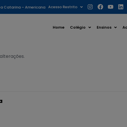
Acesso Restrito
nta Catarina – Americana
Home
Colégio
Ensinos
Ac
 alterações.
a