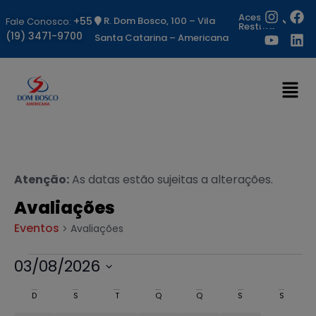
Acesso
+55
R. Dom Bosco, 100 – Vila
Fale Conosco:
Restrito
(19) 3471-9700
Santa Catarina – Americana
Atenção:
As datas estão sujeitas a alterações.
Avaliações
Eventos
Avaliações
03/08/2026
Selecione
a
Calendárior
D
S
T
Q
Q
S
S
data.
de