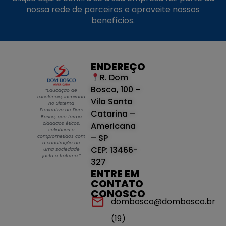
nossa rede de parceiros e aproveite nossos
benefícios.
ENDEREÇO
R. Dom
Bosco, 100 –
“Educação de
excelência, inspirada
Vila Santa
no Sistema
Preventivo de Dom
Catarina –
Bosco, que forma
cidadãos éticos,
Americana
solidários e
– SP
comprometidos com
a construção de
CEP: 13466-
uma sociedade
justa e fraterna.”
327
ENTRE EM
CONTATO
CONOSCO
dombosco@dombosco.br
(19)