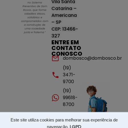
Vila Santa
no Sistema
Preventivo de Dom
Catarina –
Bosco, que forma
cidadãos éticos,
Americana
solidários e
– SP
comprometidos com
a construção de
CEP: 13466-
uma sociedade
justa e fraterna.”
327
ENTRE EM
CONTATO
CONOSCO
dombosco@dombosco.br
(19)
3471-
9700
(19)
99618-
8700
Este site utiliza cookies para melhorar sua experiência de
Portal de transparência - ISSP - LGPD
LGPD
navegação.