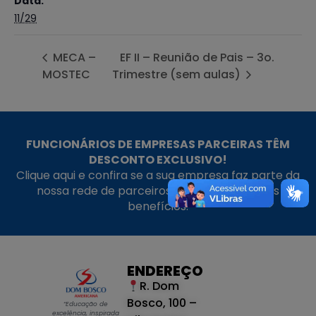
Data:
11/29
MECA –
EF II – Reunião de Pais – 3o.
MOSTEC
Trimestre (sem aulas)
FUNCIONÁRIOS DE EMPRESAS PARCEIRAS TÊM
DESCONTO EXCLUSIVO!
Clique aqui e confira se a sua empresa faz parte da
nossa rede de parceiros e aproveite nossos
benefícios.
ENDEREÇO
R. Dom
Bosco, 100 –
“Educação de
excelência, inspirada