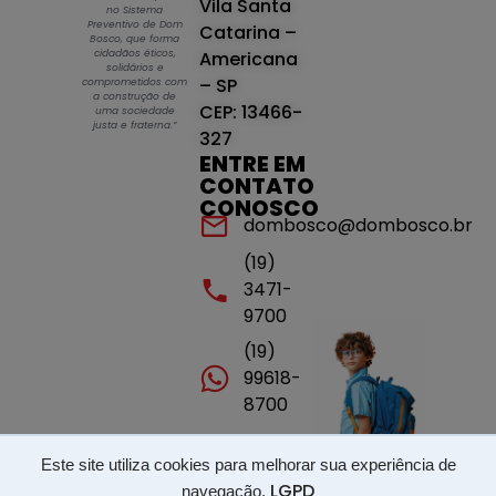
Vila Santa
no Sistema
Preventivo de Dom
Catarina –
Bosco, que forma
cidadãos éticos,
Americana
solidários e
– SP
comprometidos com
a construção de
CEP: 13466-
uma sociedade
justa e fraterna.”
327
ENTRE EM
CONTATO
CONOSCO
dombosco@dombosco.br
(19)
3471-
9700
(19)
99618-
8700
Este site utiliza cookies para melhorar sua experiência de
Portal de transparência - ISSP - LGPD
LGPD
navegação.