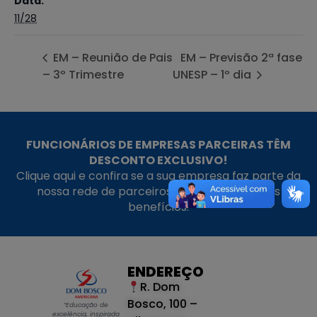
Data:
11/28
EM – Reunião de Pais
EM – Previsão 2ª fase
– 3º Trimestre
UNESP – 1º dia
FUNCIONÁRIOS DE EMPRESAS PARCEIRAS TÊM
DESCONTO EXCLUSIVO!
Clique aqui e confira se a sua empresa faz parte da
nossa rede de parceiros e aproveite nossos
benefícios.
ENDEREÇO
R. Dom
Bosco, 100 –
“Educação de
excelência, inspirada