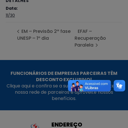
DETALHES
Data:
11/30
EM – Previsão 2ª fase
EFAF –
UNESP – 1º dia
Recuperação
Paralela
FUNCIONÁRIOS DE EMPRESAS PARCEIRAS TÊM
DESCONTO EXCLUSIVO!
Clique aqui e confira se a sua empresa faz parte da
nossa rede de parceiros e aproveite nossos
benefícios.
ENDEREÇO