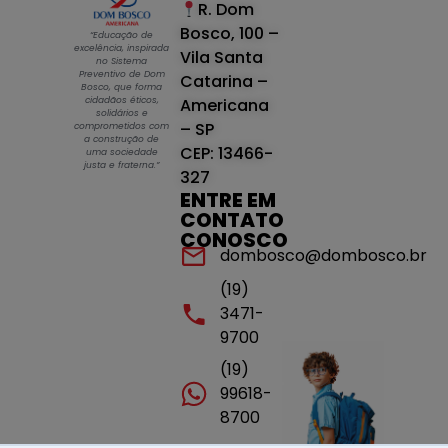
R. Dom
Bosco, 100 –
“Educação de
excelência, inspirada
Vila Santa
no Sistema
Preventivo de Dom
Catarina –
Bosco, que forma
cidadãos éticos,
Americana
solidários e
– SP
comprometidos com
a construção de
CEP: 13466-
uma sociedade
justa e fraterna.”
327
ENTRE EM
CONTATO
CONOSCO
dombosco@dombosco.br
(19)
3471-
9700
(19)
99618-
8700