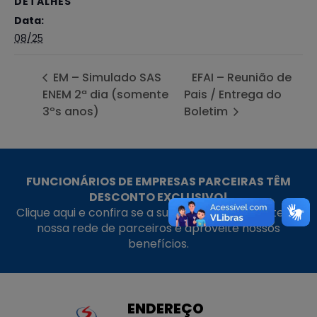
DETALHES
Data:
08/25
EM – Simulado SAS
EFAI – Reunião de
ENEM 2ª dia (somente
Pais / Entrega do
3ºs anos)
Boletim
FUNCIONÁRIOS DE EMPRESAS PARCEIRAS TÊM
DESCONTO EXCLUSIVO!
Clique aqui e confira se a sua empresa faz parte da
nossa rede de parceiros e aproveite nossos
benefícios.
ENDEREÇO