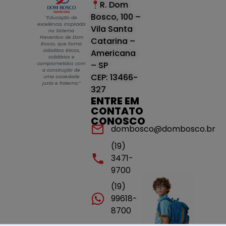
R. Dom
Bosco, 100 –
“Educação de
excelência, inspirada
Vila Santa
no Sistema
Preventivo de Dom
Catarina –
Bosco, que forma
cidadãos éticos,
Americana
solidários e
– SP
comprometidos com
a construção de
CEP: 13466-
uma sociedade
justa e fraterna.”
327
ENTRE EM
CONTATO
CONOSCO
dombosco@dombosco.br
(19)
3471-
9700
(19)
99618-
8700