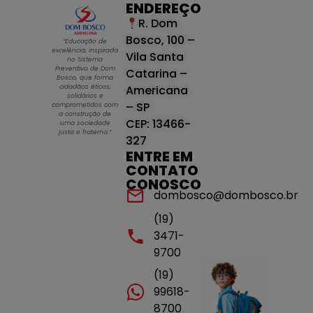
ENDEREÇO
R. Dom
Bosco, 100 –
“Educação de
excelência, inspirada
Vila Santa
no Sistema
Preventivo de Dom
Catarina –
Bosco, que forma
cidadãos éticos,
Americana
solidários e
– SP
comprometidos com
a construção de
CEP: 13466-
uma sociedade
justa e fraterna.”
327
ENTRE EM
CONTATO
CONOSCO
dombosco@dombosco.br
(19)
3471-
9700
(19)
99618-
8700