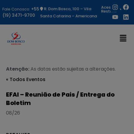
Acesso
+55
R. Dom Bosco, 100 – Vila
Fale Conosco:
Restrito
(19) 3471-9700
Santa Catarina – Americana
Atenção:
As datas estão sujeitas a alterações.
« Todos Eventos
EFAI – Reunião de Pais / Entrega do
Boletim
08/26