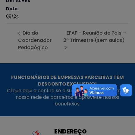
DETALHES
Data:
08/24
Dia do
EFAF – Reunião de Pais –
Coordenador
2º Trimestre (sem aulas)
Pedagógico
FUNCIONÁRIOS DE EMPRESAS PARCEIRAS TÊM
DESCONTO EXCLUSIVO!
Clique aqui e confira se a sua empresa faz parte da
nossa rede de parceiros e aproveite nossos
benefícios.
ENDEREÇO