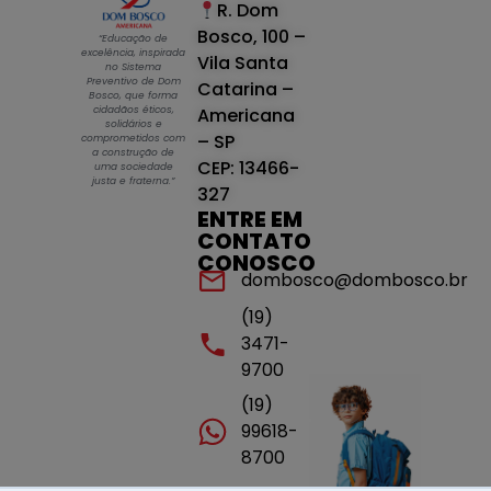
R. Dom
Bosco, 100 –
“Educação de
excelência, inspirada
Vila Santa
no Sistema
Preventivo de Dom
Catarina –
Bosco, que forma
cidadãos éticos,
Americana
solidários e
– SP
comprometidos com
a construção de
CEP: 13466-
uma sociedade
justa e fraterna.”
327
ENTRE EM
CONTATO
CONOSCO
dombosco@dombosco.br
(19)
3471-
9700
(19)
99618-
8700