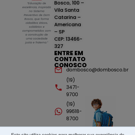
Bosco, 100 –
“Educação de
excelência, inspirada
Vila Santa
no Sistema
Preventivo de Dom
Catarina –
Bosco, que forma
cidadãos éticos,
Americana
solidários e
– SP
comprometidos com
a construção de
CEP: 13466-
uma sociedade
justa e fraterna.”
327
ENTRE EM
CONTATO
CONOSCO
dombosco@dombosco.br
(19)
3471-
9700
(19)
99618-
8700