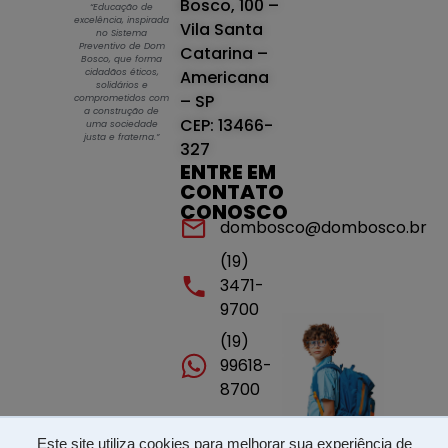
Bosco, 100 –
“Educação de
excelência, inspirada
Vila Santa
no Sistema
Preventivo de Dom
Catarina –
Bosco, que forma
cidadãos éticos,
Americana
solidários e
– SP
comprometidos com
a construção de
CEP: 13466-
uma sociedade
justa e fraterna.”
327
ENTRE EM
CONTATO
CONOSCO
dombosco@dombosco.br
(19)
3471-
9700
(19)
99618-
8700
Este site utiliza cookies para melhorar sua experiência de