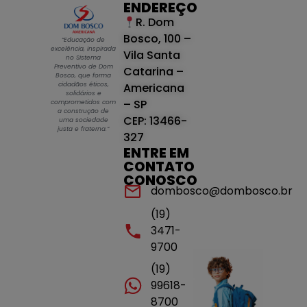
ENDEREÇO
R. Dom
Bosco, 100 –
“Educação de
excelência, inspirada
Vila Santa
no Sistema
Preventivo de Dom
Catarina –
Bosco, que forma
cidadãos éticos,
Americana
solidários e
– SP
comprometidos com
a construção de
CEP: 13466-
uma sociedade
justa e fraterna.”
327
ENTRE EM
CONTATO
CONOSCO
dombosco@dombosco.br
(19)
3471-
9700
(19)
99618-
8700