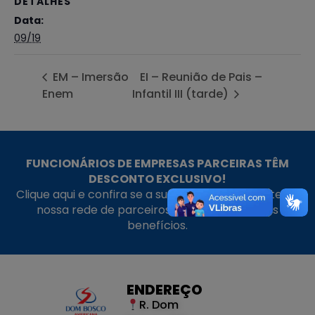
DETALHES
Data:
09/19
EM – Imersão
EI – Reunião de Pais –
Enem
Infantil III (tarde)
FUNCIONÁRIOS DE EMPRESAS PARCEIRAS TÊM
DESCONTO EXCLUSIVO!
Clique aqui e confira se a sua empresa faz parte da
nossa rede de parceiros e aproveite nossos
benefícios.
ENDEREÇO
R. Dom