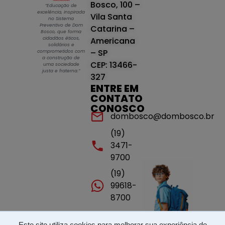
Bosco, 100 –
“Educação de
excelência, inspirada
Vila Santa
no Sistema
Preventivo de Dom
Catarina –
Bosco, que forma
cidadãos éticos,
Americana
solidários e
– SP
comprometidos com
a construção de
CEP: 13466-
uma sociedade
justa e fraterna.”
327
ENTRE EM
CONTATO
CONOSCO
dombosco@dombosco.br
(19)
3471-
9700
(19)
99618-
8700