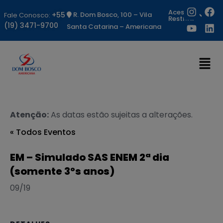
Acesso
+55
R. Dom Bosco, 100 – Vila
Fale Conosco:
Restrito
(19) 3471-9700
Santa Catarina – Americana
Atenção:
As datas estão sujeitas a alterações.
« Todos Eventos
EM – Simulado SAS ENEM 2ª dia
(somente 3ºs anos)
09/19