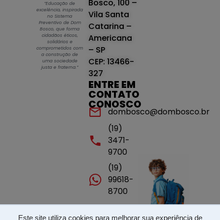
Bosco, 100 –
“Educação de
excelência, inspirada
Vila Santa
no Sistema
Preventivo de Dom
Catarina –
Bosco, que forma
cidadãos éticos,
Americana
solidários e
– SP
comprometidos com
a construção de
CEP: 13466-
uma sociedade
justa e fraterna.”
327
ENTRE EM
CONTATO
CONOSCO
dombosco@dombosco.br
(19)
3471-
9700
(19)
99618-
8700
Este site utiliza cookies para melhorar sua experiência de