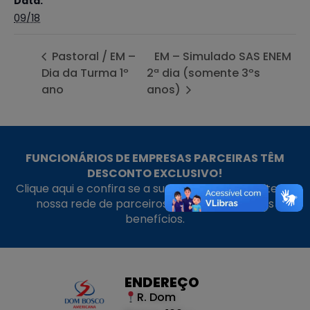
Data:
09/18
Pastoral / EM –
EM – Simulado SAS ENEM
Dia da Turma 1º
2ª dia (somente 3ºs
ano
anos)
FUNCIONÁRIOS DE EMPRESAS PARCEIRAS TÊM
DESCONTO EXCLUSIVO!
Clique aqui e confira se a sua empresa faz parte da
nossa rede de parceiros e aproveite nossos
benefícios.
ENDEREÇO
R. Dom