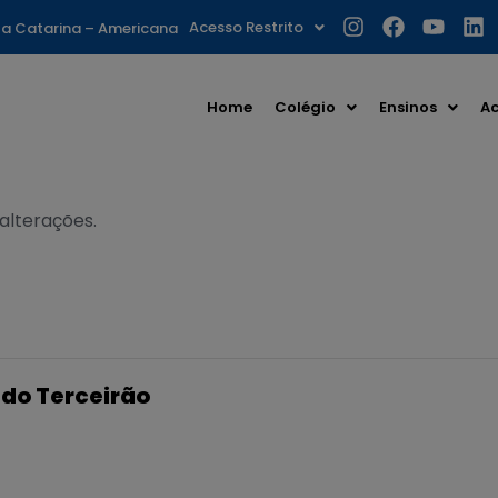
Acesso Restrito
nta Catarina – Americana
Home
Colégio
Ensinos
Ac
 alterações.
 do Terceirão