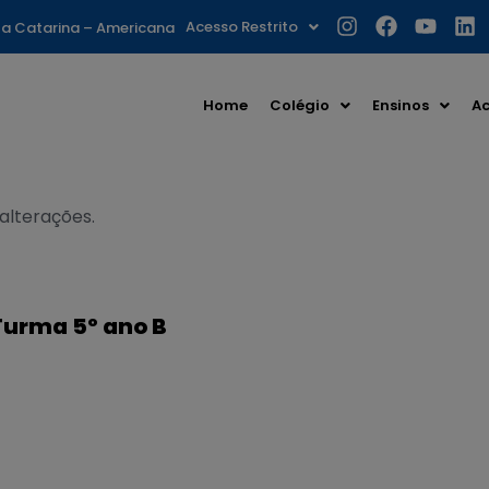
Acesso Restrito
nta Catarina – Americana
Home
Colégio
Ensinos
Ac
 alterações.
 Turma 5º ano B
S