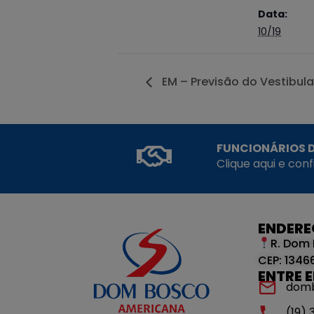
Data:
10/19
EM – Previsão do Vestibul
FUNCIONÁRIOS D
Clique aqui e con
ENDER
R. Dom 
CEP: 1346
ENTRE 
dom
(19)