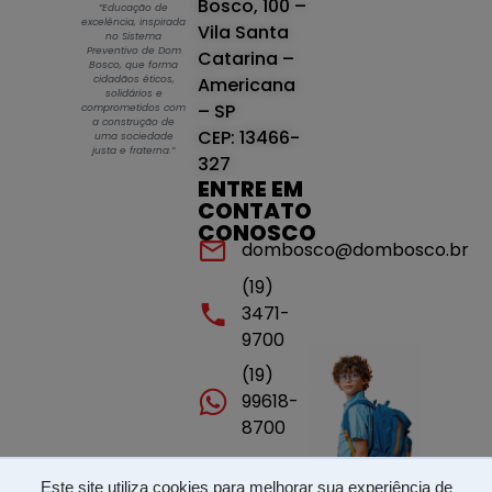
Bosco, 100 –
“Educação de
excelência, inspirada
Vila Santa
no Sistema
Preventivo de Dom
Catarina –
Bosco, que forma
cidadãos éticos,
Americana
solidários e
– SP
comprometidos com
a construção de
CEP: 13466-
uma sociedade
justa e fraterna.”
327
ENTRE EM
CONTATO
CONOSCO
dombosco@dombosco.br
(19)
3471-
9700
(19)
99618-
8700
Este site utiliza cookies para melhorar sua experiência de