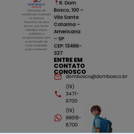
R. Dom
Bosco, 100 –
“Educação de
excelência, inspirada
Vila Santa
no Sistema
Preventivo de Dom
Catarina –
Bosco, que forma
cidadãos éticos,
Americana
solidários e
– SP
comprometidos com
a construção de
CEP: 13466-
uma sociedade
justa e fraterna.”
327
ENTRE EM
CONTATO
CONOSCO
dombosco@dombosco.br
(19)
3471-
9700
(19)
99618-
8700