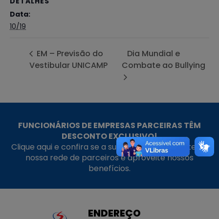
DETALHES
Data:
10/19
EM – Previsão do
Dia Mundial e
Vestibular UNICAMP
Combate ao Bullying
FUNCIONÁRIOS DE EMPRESAS PARCEIRAS TÊM
DESCONTO EXCLUSIVO!
Clique aqui e confira se a sua empresa faz parte da
nossa rede de parceiros e aproveite nossos
benefícios.
ENDEREÇO