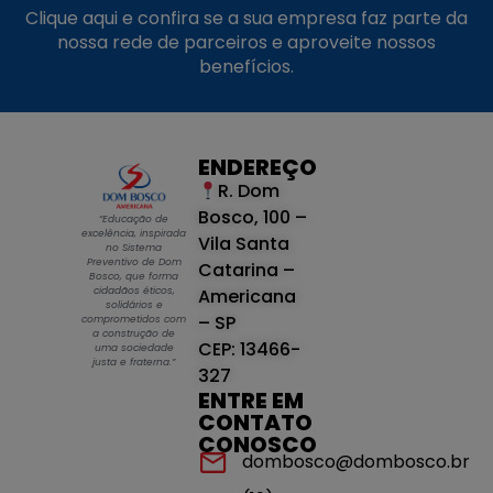
Clique aqui e confira se a sua empresa faz parte da
nossa rede de parceiros e aproveite nossos
benefícios.
ENDEREÇO
R. Dom
Bosco, 100 –
“Educação de
excelência, inspirada
Vila Santa
no Sistema
Preventivo de Dom
Catarina –
Bosco, que forma
cidadãos éticos,
Americana
solidários e
– SP
comprometidos com
a construção de
CEP: 13466-
uma sociedade
justa e fraterna.”
327
ENTRE EM
CONTATO
CONOSCO
dombosco@dombosco.br