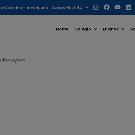
Acesso Restrito
nta Catarina – Americana
Home
Colégio
Ensinos
Ac
 alterações.
S