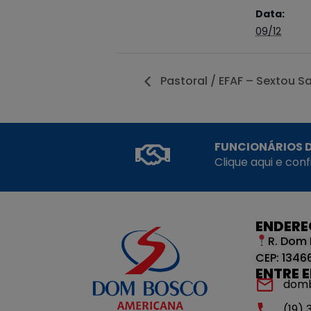
Data:
09/12
Pastoral / EFAF – Sextou S
FUNCIONÁRIOS D
Clique aqui e con
ENDER
R. Dom 
CEP: 1346
ENTRE 
dom
(19)