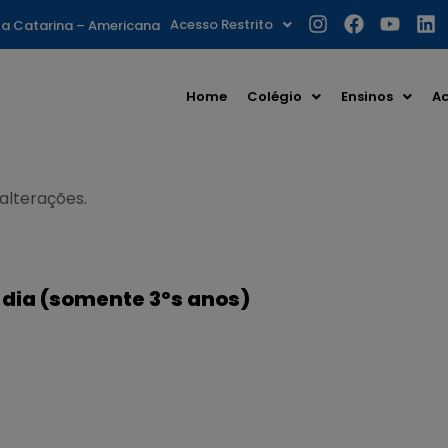
Acesso Restrito
nta Catarina – Americana
Home
Colégio
Ensinos
Ac
 alterações.
 dia (somente 3ºs anos)
S