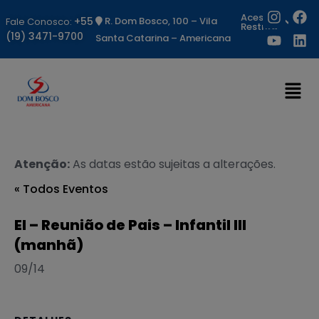
Acesso
+55
R. Dom Bosco, 100 – Vila
Fale Conosco:
Restrito
(19) 3471-9700
Santa Catarina – Americana
Atenção:
As datas estão sujeitas a alterações.
« Todos Eventos
EI – Reunião de Pais – Infantil III
(manhã)
09/14