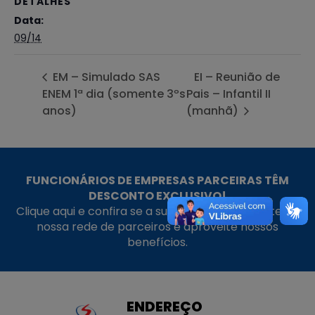
DETALHES
Data:
09/14
EM – Simulado SAS
EI – Reunião de
ENEM 1ª dia (somente 3ºs
Pais – Infantil II
anos)
(manhã)
FUNCIONÁRIOS DE EMPRESAS PARCEIRAS TÊM
DESCONTO EXCLUSIVO!
Clique aqui e confira se a sua empresa faz parte da
nossa rede de parceiros e aproveite nossos
benefícios.
ENDEREÇO