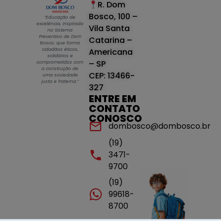
R. Dom
Bosco, 100 –
“Educação de
excelência, inspirada
Vila Santa
no Sistema
Preventivo de Dom
Catarina –
Bosco, que forma
cidadãos éticos,
Americana
solidários e
– SP
comprometidos com
a construção de
CEP: 13466-
uma sociedade
justa e fraterna.”
327
ENTRE EM
CONTATO
CONOSCO
dombosco@dombosco.br
(19)
3471-
9700
(19)
99618-
8700