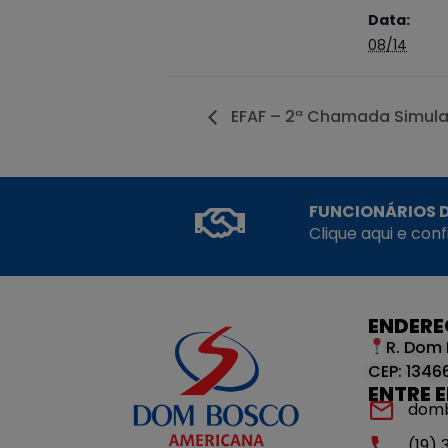
Data:
08/14
EFAF – 2ª Chamada Simul
FUNCIONÁRIOS D
Clique aqui e con
ENDER
R. Dom 
CEP: 1346
ENTRE 
dom
(19)