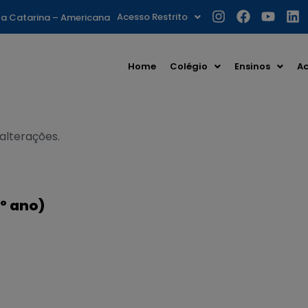
Acesso Restrito
nta Catarina – Americana
Home
Colégio
Ensinos
Ac
 alterações.
3º ano)
S