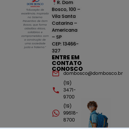
R. Dom
Bosco, 100 –
“Educação de
excelência, inspirada
Vila Santa
no Sistema
Preventivo de Dom
Catarina –
Bosco, que forma
cidadãos éticos,
Americana
solidários e
– SP
comprometidos com
a construção de
CEP: 13466-
uma sociedade
justa e fraterna.”
327
ENTRE EM
CONTATO
CONOSCO
dombosco@dombosco.br
(19)
3471-
9700
(19)
99618-
8700