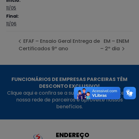
Início:
11/05
Final:
11/06
EFAF – Ensaio Geral Entrega de
EM – ENEM
Certificados 9º ano
– 2º dia
FUNCIONÁRIOS DE EMPRESAS PARCEIRAS TÊM
DESCONTO EXCLUSIVO!
Clique aqui e confira se a sua empresa faz parte da
nossa rede de parceiros e aproveite nossos
benefícios.
ENDEREÇO