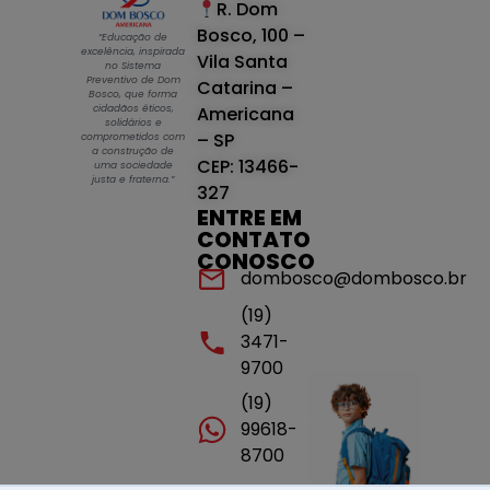
R. Dom
Bosco, 100 –
“Educação de
excelência, inspirada
Vila Santa
no Sistema
Preventivo de Dom
Catarina –
Bosco, que forma
cidadãos éticos,
Americana
solidários e
– SP
comprometidos com
a construção de
CEP: 13466-
uma sociedade
justa e fraterna.”
327
ENTRE EM
CONTATO
CONOSCO
dombosco@dombosco.br
(19)
3471-
9700
(19)
99618-
8700