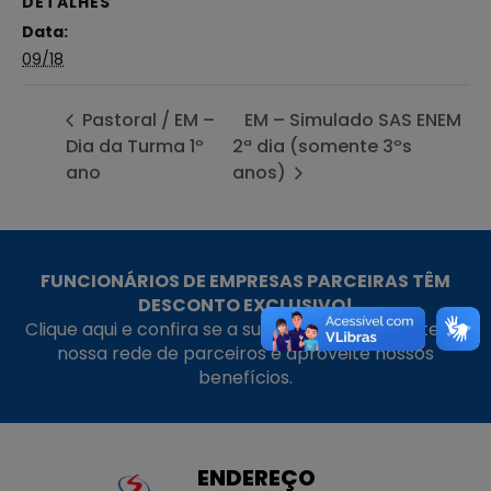
DETALHES
Data:
09/18
Pastoral / EM –
EM – Simulado SAS ENEM
Dia da Turma 1º
2ª dia (somente 3ºs
ano
anos)
FUNCIONÁRIOS DE EMPRESAS PARCEIRAS TÊM
DESCONTO EXCLUSIVO!
Clique aqui e confira se a sua empresa faz parte da
nossa rede de parceiros e aproveite nossos
benefícios.
ENDEREÇO