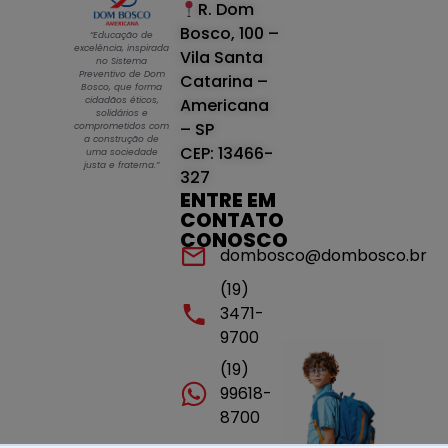
R. Dom
Bosco, 100 –
“Educação de
excelência, inspirada
Vila Santa
no Sistema
Preventivo de Dom
Catarina –
Bosco, que forma
cidadãos éticos,
Americana
solidários e
– SP
comprometidos com
a construção de
CEP: 13466-
uma sociedade
justa e fraterna.”
327
ENTRE EM
CONTATO
CONOSCO
dombosco@dombosco.br
(19)
3471-
9700
(19)
99618-
8700