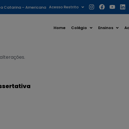
Acesso Restrito
nta Catarina – Americana
Home
Colégio
Ensinos
Ac
 alterações.
ssertativa
S