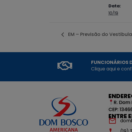
Data:
10/19
EM – Previsão do Vestibul
FUNCIONÁRIOS D
Clique aqui e con
ENDER
R. Dom 
CEP: 1346
ENTRE 
dom
(19)