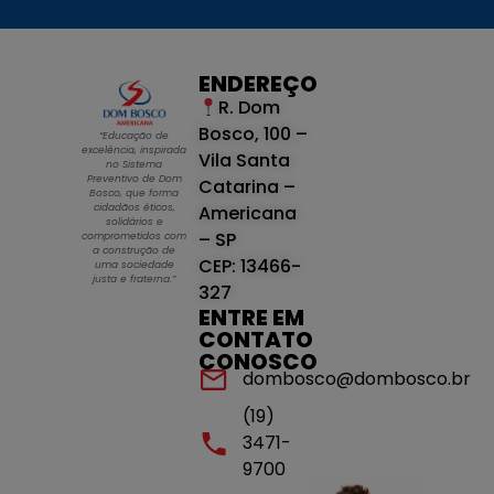
ENDEREÇO
R. Dom
Bosco, 100 –
“Educação de
excelência, inspirada
Vila Santa
no Sistema
Preventivo de Dom
Catarina –
Bosco, que forma
cidadãos éticos,
Americana
solidários e
– SP
comprometidos com
a construção de
CEP: 13466-
uma sociedade
justa e fraterna.”
327
ENTRE EM
CONTATO
CONOSCO
dombosco@dombosco.br
(19)
3471-
9700