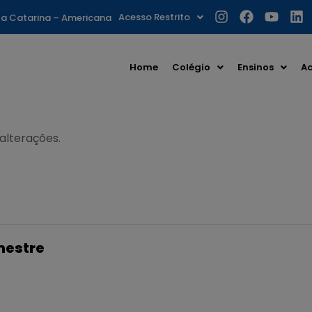
Acesso Restrito
nta Catarina – Americana
Home
Colégio
Ensinos
Ac
 alterações.
mestre