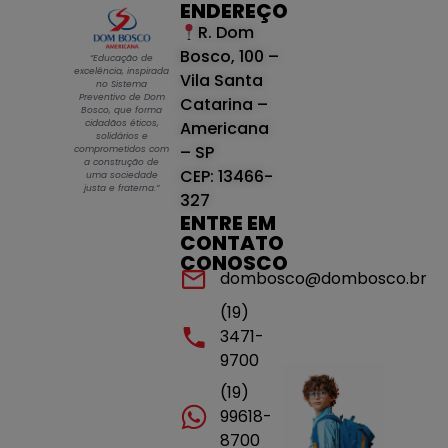
ENDEREÇO
R. Dom
Bosco, 100 –
“Educação de
excelência, inspirada
Vila Santa
no Sistema
Preventivo de Dom
Catarina –
Bosco, que forma
cidadãos éticos,
Americana
solidários e
– SP
comprometidos com
a construção de
CEP: 13466-
uma sociedade
justa e fraterna.”
327
ENTRE EM
CONTATO
CONOSCO
dombosco@dombosco.br
(19)
3471-
9700
(19)
99618-
8700