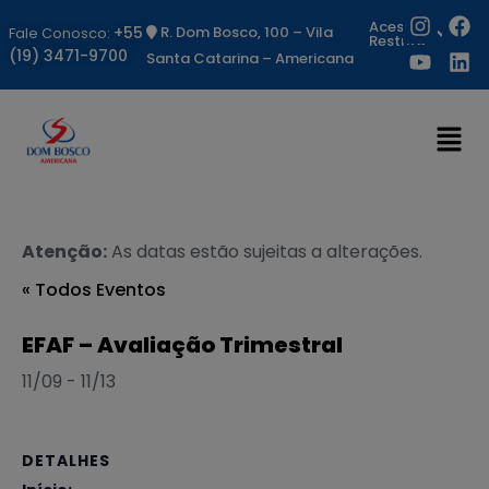
Acesso
+55
R. Dom Bosco, 100 – Vila
Fale Conosco:
Restrito
(19) 3471-9700
Santa Catarina – Americana
Atenção:
As datas estão sujeitas a alterações.
« Todos Eventos
EFAF – Avaliação Trimestral
11/09
-
11/13
DETALHES