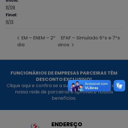
Início:
11/09
Final:
11/13
EM – ENEM – 2º
EFAF – Simulado 6ºs e 7ºs
dia
anos
FUNCIONÁRIOS DE EMPRESAS PARCEIRAS TÊM
DESCONTO EXCLUSIVO!
Clique aqui e confira se a sua empresa faz parte da
nossa rede de parceiros e aproveite nossos
benefícios.
ENDEREÇO