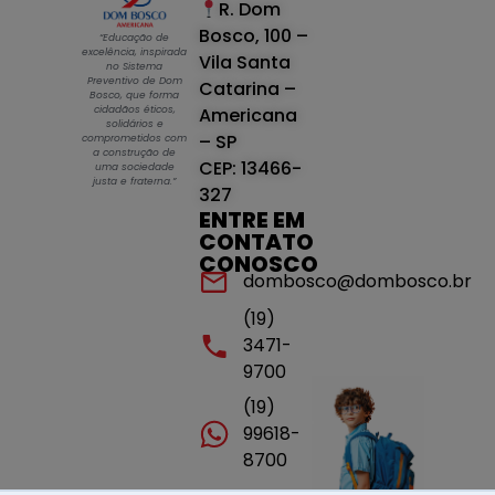
R. Dom
Bosco, 100 –
“Educação de
excelência, inspirada
Vila Santa
no Sistema
Preventivo de Dom
Catarina –
Bosco, que forma
cidadãos éticos,
Americana
solidários e
– SP
comprometidos com
a construção de
CEP: 13466-
uma sociedade
justa e fraterna.”
327
ENTRE EM
CONTATO
CONOSCO
dombosco@dombosco.br
(19)
3471-
9700
(19)
99618-
8700