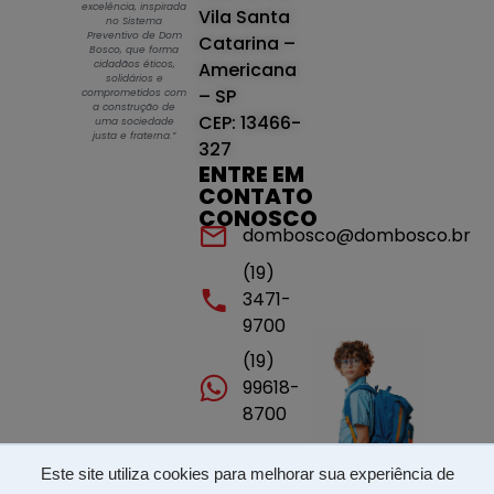
excelência, inspirada
Vila Santa
no Sistema
Preventivo de Dom
Catarina –
Bosco, que forma
cidadãos éticos,
Americana
solidários e
– SP
comprometidos com
a construção de
CEP: 13466-
uma sociedade
justa e fraterna.”
327
ENTRE EM
CONTATO
CONOSCO
dombosco@dombosco.br
(19)
3471-
9700
(19)
99618-
8700
Este site utiliza cookies para melhorar sua experiência de
Portal de transparência - ISSP - LGPD