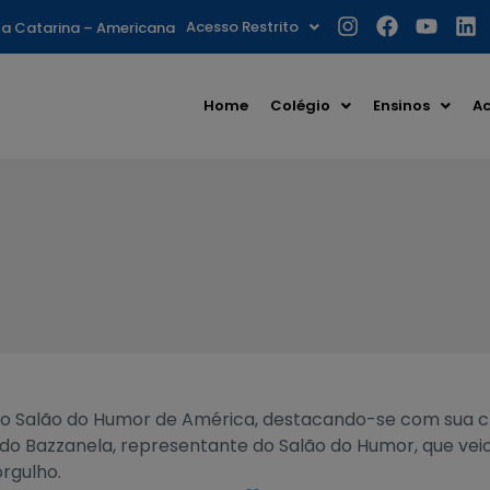
Acesso Restrito
nta Catarina – Americana
Home
Colégio
Ensinos
Ac
 Salão do Humor de América, destacando-se com sua criat
do Bazzanela, representante do Salão do Humor, que ve
rgulho.