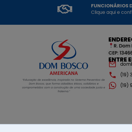
FUNCIONÁRIOS D
Clique aqui e con
ENDER
R. Dom 
CEP: 1346
ENTRE 
dom
(19)
“Educação de excelência, inspirada no Sistema Preventivo de
Dom Bosco, que forma cidadãos éticos, solidários e
(19)
comprometidos com a construção de uma sociedade justa e
fraterna.”