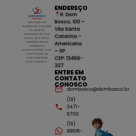
ENDEREÇO
R. Dom
Bosco, 100 –
“Educação de
excelência, inspirada
Vila Santa
no Sistema
Preventivo de Dom
Catarina –
Bosco, que forma
cidadãos éticos,
Americana
solidários e
– SP
comprometidos com
a construção de
CEP: 13466-
uma sociedade
justa e fraterna.”
327
ENTRE EM
CONTATO
CONOSCO
dombosco@dombosco.br
(19)
3471-
9700
(19)
99618-