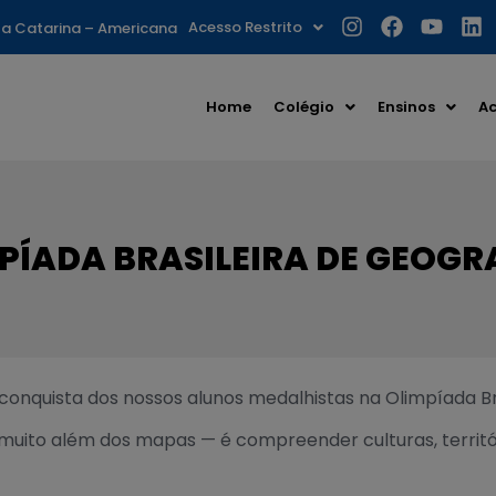
Acesso Restrito
nta Catarina – Americana
Home
Colégio
Ensinos
Ac
PÍADA BRASILEIRA DE GEOGR
conquista dos nossos alunos medalhistas na Olimpíada Bra
uito além dos mapas — é compreender culturas, territór