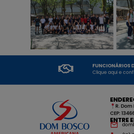
FUNCIONÁRIOS D
Clique aqui e con
ENDER
R. Dom 
CEP: 1346
ENTRE 
dom