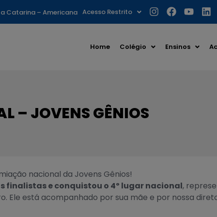
Acesso Restrito
nta Catarina – Americana
Home
Colégio
Ensinos
Ac
L – JOVENS GÊNIOS
miação nacional da Jovens Gênios!
finalistas e conquistou o 4º lugar nacional
, repres
iro. Ele está acompanhado por sua mãe e por nossa diret