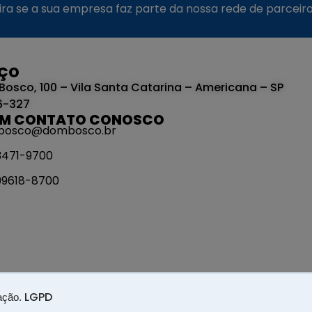
fira se a sua empresa faz parte da nossa rede de parceiro
EÇO
Bosco, 100 – Vila Santa Catarina – Americana – SP
6-327
EM CONTATO CONOSCO
bosco@dombosco.br
 3471-9700
 99618-8700
LGPD
Copyright © 2026 Dom Bosco Americana | Instituto
ação.