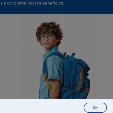
s e aproveite nossos benefícios.
 Salesiano
OK