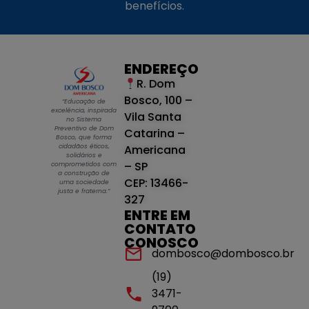
benefícios.
ENDEREÇO
R. Dom
Bosco, 100 –
“Educação de
excelência, inspirada
Vila Santa
no Sistema
Preventivo de Dom
Catarina –
Bosco, que forma
cidadãos éticos,
Americana
solidários e
– SP
comprometidos com
a construção de
CEP: 13466-
uma sociedade
justa e fraterna.”
327
ENTRE EM
CONTATO
CONOSCO
dombosco@dombosco.br
(19)
3471-