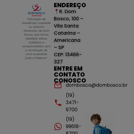
ENDEREÇO
R. Dom
Bosco, 100 –
“Educação de
excelência, inspirada
Vila Santa
no Sistema
Preventivo de Dom
Catarina –
Bosco, que forma
cidadãos éticos,
Americana
solidários e
– SP
comprometidos com
a construção de
CEP: 13466-
uma sociedade
justa e fraterna.”
327
ENTRE EM
CONTATO
CONOSCO
dombosco@dombosco.br
(19)
3471-
9700
(19)
99618-
8700