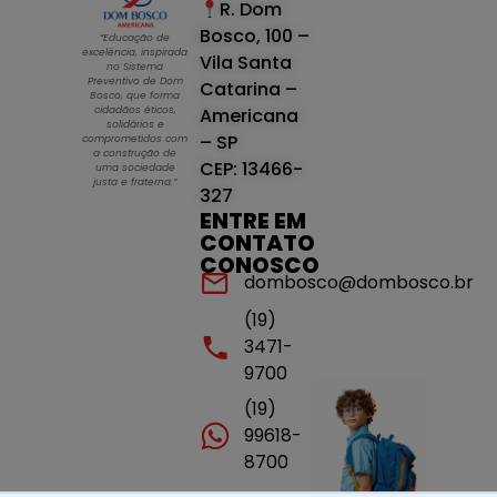
R. Dom
Bosco, 100 –
“Educação de
excelência, inspirada
Vila Santa
no Sistema
Preventivo de Dom
Catarina –
Bosco, que forma
cidadãos éticos,
Americana
solidários e
– SP
comprometidos com
a construção de
CEP: 13466-
uma sociedade
justa e fraterna.”
327
ENTRE EM
CONTATO
CONOSCO
dombosco@dombosco.br
(19)
3471-
9700
(19)
99618-
8700