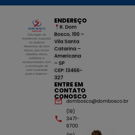
ENDEREÇO
R. Dom
Bosco, 100 –
“Educação de
excelência, inspirada
Vila Santa
no Sistema
Preventivo de Dom
Catarina –
Bosco, que forma
cidadãos éticos,
Americana
solidários e
– SP
comprometidos com
a construção de
CEP: 13466-
uma sociedade
justa e fraterna.”
327
ENTRE EM
CONTATO
CONOSCO
dombosco@dombosco.br
(19)
3471-
9700