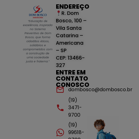
ENDEREÇO
R. Dom
Bosco, 100 –
“Educação de
excelência, inspirada
Vila Santa
no Sistema
Preventivo de Dom
Catarina –
Bosco, que forma
cidadãos éticos,
Americana
solidários e
– SP
comprometidos com
a construção de
CEP: 13466-
uma sociedade
justa e fraterna.”
327
ENTRE EM
CONTATO
CONOSCO
dombosco@dombosco.br
(19)
3471-
9700
(19)
99618-