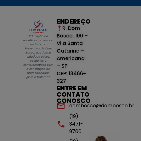
ENDEREÇO
R. Dom
Bosco, 100 –
“Educação de
excelência, inspirada
Vila Santa
no Sistema
Preventivo de Dom
Catarina –
Bosco, que forma
cidadãos éticos,
Americana
solidários e
– SP
comprometidos com
a construção de
CEP: 13466-
uma sociedade
justa e fraterna.”
327
ENTRE EM
CONTATO
CONOSCO
dombosco@dombosco.br
(19)
3471-
9700