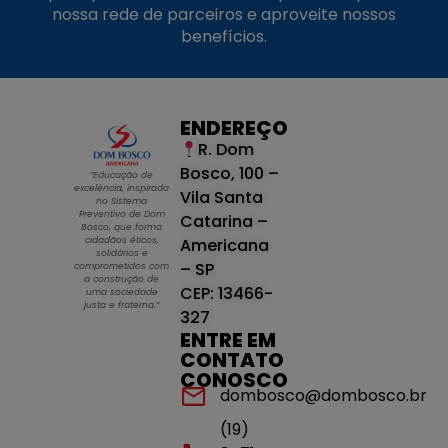
nossa rede de parceiros e aproveite nossos
benefícios.
ENDEREÇO
R. Dom
Bosco, 100 –
“Educação de
excelência, inspirada
Vila Santa
no Sistema
Preventivo de Dom
Catarina –
Bosco, que forma
cidadãos éticos,
Americana
solidários e
– SP
comprometidos com
a construção de
CEP: 13466-
uma sociedade
justa e fraterna.”
327
ENTRE EM
CONTATO
CONOSCO
dombosco@dombosco.br
(19)