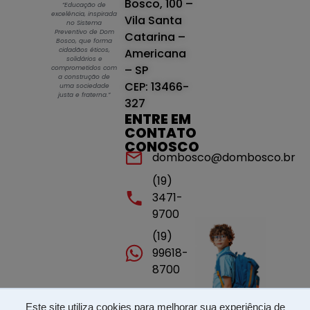
Bosco, 100 –
“Educação de
excelência, inspirada
Vila Santa
no Sistema
Preventivo de Dom
Catarina –
Bosco, que forma
cidadãos éticos,
Americana
solidários e
– SP
comprometidos com
a construção de
CEP: 13466-
uma sociedade
justa e fraterna.”
327
ENTRE EM
CONTATO
CONOSCO
dombosco@dombosco.br
(19)
3471-
9700
(19)
99618-
8700
Este site utiliza cookies para melhorar sua experiência de