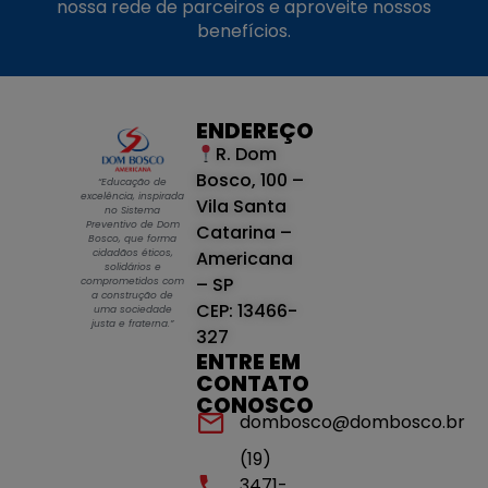
nossa rede de parceiros e aproveite nossos
benefícios.
ENDEREÇO
R. Dom
Bosco, 100 –
“Educação de
excelência, inspirada
Vila Santa
no Sistema
Preventivo de Dom
Catarina –
Bosco, que forma
cidadãos éticos,
Americana
solidários e
– SP
comprometidos com
a construção de
CEP: 13466-
uma sociedade
justa e fraterna.”
327
ENTRE EM
CONTATO
CONOSCO
dombosco@dombosco.br
(19)
3471-