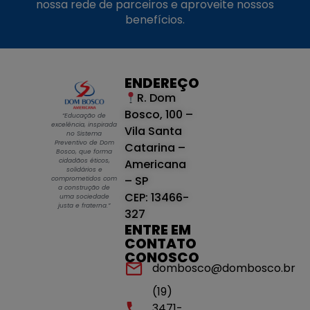
nossa rede de parceiros e aproveite nossos
benefícios.
ENDEREÇO
R. Dom
Bosco, 100 –
“Educação de
excelência, inspirada
Vila Santa
no Sistema
Preventivo de Dom
Catarina –
Bosco, que forma
cidadãos éticos,
Americana
solidários e
– SP
comprometidos com
a construção de
CEP: 13466-
uma sociedade
justa e fraterna.”
327
ENTRE EM
CONTATO
CONOSCO
dombosco@dombosco.br
(19)
3471-