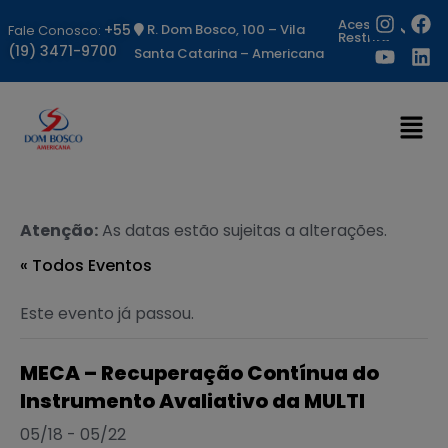
Acesso
+55
R. Dom Bosco, 100 – Vila
Fale Conosco:
Restrito
(19) 3471-9700
Santa Catarina – Americana
Atenção:
As datas estão sujeitas a alterações.
« Todos Eventos
Este evento já passou.
MECA – Recuperação Contínua do
Instrumento Avaliativo da MULTI
05/18
-
05/22